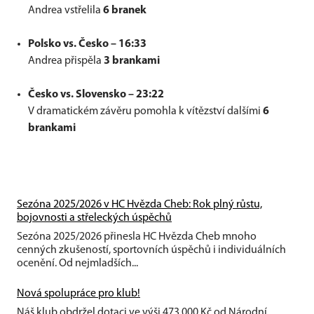
Andrea vstřelila
6 branek
Polsko vs. Česko – 16:33
Andrea přispěla
3 brankami
Česko vs. Slovensko – 23:22
V dramatickém závěru pomohla k vítězství dalšími
6
brankami
Sezóna 2025/2026 v HC Hvězda Cheb: Rok plný růstu,
bojovnosti a střeleckých úspěchů
Sezóna 2025/2026 přinesla HC Hvězda Cheb mnoho
cenných zkušeností, sportovních úspěchů i individuálních
ocenění. Od nejmladších...
Nová spolupráce pro klub!
Náš klub obdržel dotaci ve výši 473 000 Kč od Národní