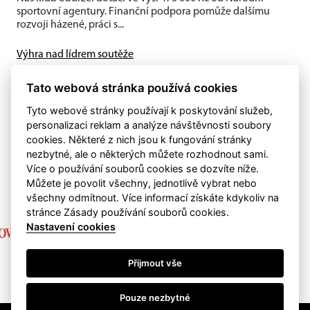
sportovní agentury. Finanční podpora pomůže dalšímu
rozvoji házené, práci s...
Výhra nad lídrem soutěže
Ženy zvládly poslední domácí utkání sezony na výbornou.
Na domácí palubovce porazily vedoucí tým 1. ligy žen 1. SC
Tato webová stránka používá cookies
Bohumín 98...
Tyto webové stránky používají k poskytování služeb,
personalizaci reklam a analýze návštěvnosti soubory
cookies. Některé z nich jsou k fungování stránky
nezbytné, ale o některých můžete rozhodnout sami.
Více o používání souborů cookies se dozvíte níže.
Můžete je povolit všechny, jednotlivě vybrat nebo
všechny odmítnout. Více informací získáte kdykoliv na
stránce Zásady používání souborů cookies.
Nastavení cookies
Přijmout vše
Pouze nezbytné