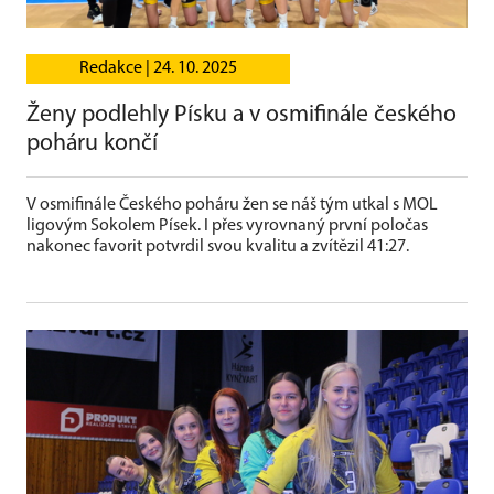
Redakce |
24. 10. 2025
Ženy podlehly Písku a v osmifinále českého
poháru končí
V osmifinále Českého poháru žen se náš tým utkal s MOL
ligovým Sokolem Písek. I přes vyrovnaný první poločas
nakonec favorit potvrdil svou kvalitu a zvítězil 41:27.