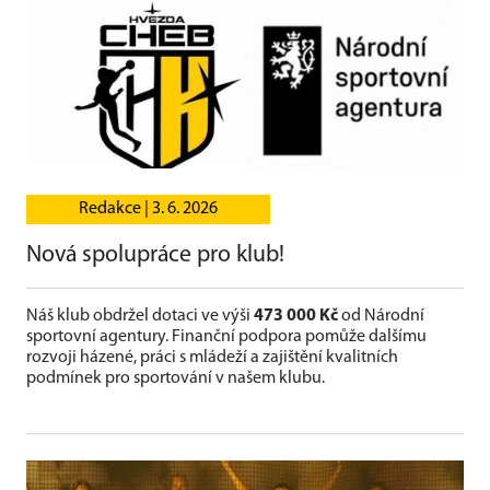
Redakce |
3. 6. 2026
Nová spolupráce pro klub!
Náš klub obdržel dotaci ve výši
473 000 Kč
od Národní
sportovní agentury. Finanční podpora pomůže dalšímu
rozvoji házené, práci s mládeží a zajištění kvalitních
podmínek pro sportování v našem klubu.