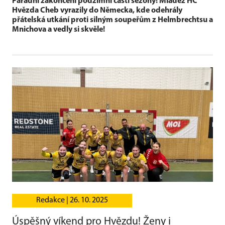
Parádní zakončení podzimní části sezóny! Mládež HC
Hvězda Cheb vyrazily do Německa, kde odehrály
přátelská utkání proti silným soupeřům z Helmbrechtsu a
Mnichova a vedly si skvěle!
Redakce |
26. 10. 2025
Úspěšný víkend pro Hvězdu! Ženy i