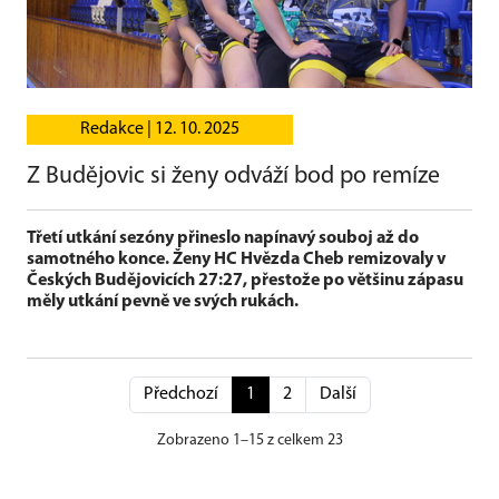
Redakce |
12. 10. 2025
Z Budějovic si ženy odváží bod po remíze
Třetí utkání sezóny přineslo napínavý souboj až do
samotného konce. Ženy HC Hvězda Cheb remizovaly v
Českých Budějovicích 27:27, přestože po většinu zápasu
měly utkání pevně ve svých rukách.
Předchozí
1
2
Další
Zobrazeno 1–15 z celkem 23