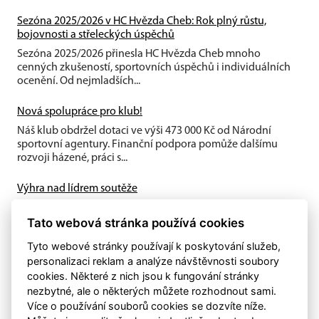
Sezóna 2025/2026 v HC Hvězda Cheb: Rok plný růstu,
bojovnosti a střeleckých úspěchů
Sezóna 2025/2026 přinesla HC Hvězda Cheb mnoho
cenných zkušeností, sportovních úspěchů i individuálních
ocenění. Od nejmladších...
Nová spolupráce pro klub!
Náš klub obdržel dotaci ve výši 473 000 Kč od Národní
sportovní agentury. Finanční podpora pomůže dalšímu
rozvoji házené, práci s...
Výhra nad lídrem soutěže
Ženy zvládly poslední domácí utkání sezony na výbornou.
Tato webová stránka používá cookies
Na domácí palubovce porazily vedoucí tým 1. ligy žen 1. SC
Bohumín 98...
Tyto webové stránky používají k poskytování služeb,
personalizaci reklam a analýze návštěvnosti soubory
cookies. Některé z nich jsou k fungování stránky
nezbytné, ale o některých můžete rozhodnout sami.
Více o používání souborů cookies se dozvíte níže.