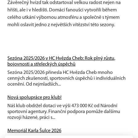
Závěrečný hvizd tak odstartoval velkou radost nejen na
hřišti, ale i v hledišti. Domácí fanoušci vytvořili během
celého utkání výbornou atmosféru a společně s týmem
mohli oslavit jedno z největších vítězství této sezony.
Sezóna 2025/2026 v HC Hvězda Cheb: Rok plný růstu,
bojovnosti a střeleckých úspěchů
Sezóna 2025/2026 přinesla HC Hvězda Cheb mnoho
cenných zkušeností, sportovních úspěchů i individuálních
ocenění. Od nejmladších...
Nová spolupráce pro klub!
Náš klub obdržel dotaci ve výši 473 000 Kč od Národní
sportovní agentury. Finanční podpora pomůže dalšímu
rozvoji házené, práci s...
Memoriál Karla Šulce 2026