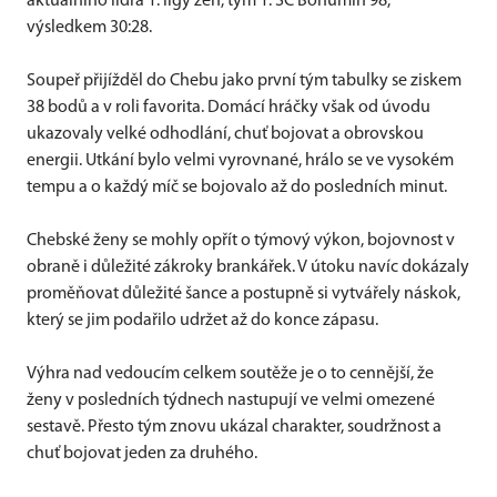
aktuálního lídra 1. ligy žen, tým 1. SC Bohumín 98,
výsledkem 30:28.
Soupeř přijížděl do Chebu jako první tým tabulky se ziskem
38 bodů a v roli favorita. Domácí hráčky však od úvodu
ukazovaly velké odhodlání, chuť bojovat a obrovskou
energii. Utkání bylo velmi vyrovnané, hrálo se ve vysokém
tempu a o každý míč se bojovalo až do posledních minut.
Chebské ženy se mohly opřít o týmový výkon, bojovnost v
obraně i důležité zákroky brankářek. V útoku navíc dokázaly
proměňovat důležité šance a postupně si vytvářely náskok,
který se jim podařilo udržet až do konce zápasu.
Výhra nad vedoucím celkem soutěže je o to cennější, že
ženy v posledních týdnech nastupují ve velmi omezené
sestavě. Přesto tým znovu ukázal charakter, soudržnost a
chuť bojovat jeden za druhého.