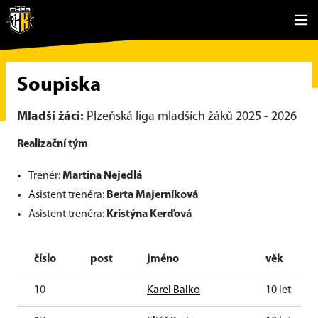
Soupiska
Mladší žáci:
Plzeňská liga mladších žáků 2025 - 2026
Realizační tým
Trenér:
Martina Nejedlá
Asistent trenéra:
Berta Majerníková
Asistent trenéra:
Kristýna Kerďová
číslo
post
jméno
věk
10
Karel Balko
10 let