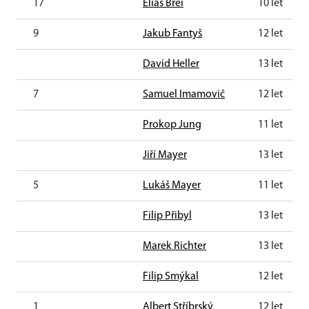
17
Eliáš Brei
10 let
9
Jakub Fantyš
12 let
David Heller
13 let
7
Samuel Imamovič
12 let
Prokop Jung
11 let
Jiří Mayer
13 let
5
Lukáš Mayer
11 let
Filip Přibyl
13 let
Marek Richter
13 let
Filip Smýkal
12 let
1
Albert Stříbrský
12 let