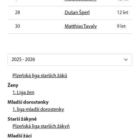
28
Dušan Šperl
12 let
30
Matthias Tavaly
9 let
Plzeňská liga starších žáků
Ženy
1. Liga žen
Mladší dorostenky
1. liga mladší dorostenky
Starší žákyně
Plzeňská liga starších žákyň
Mladší žáci