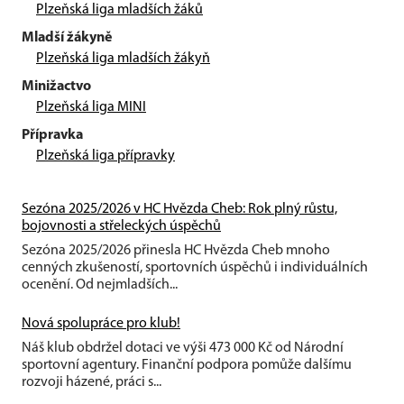
Plzeňská liga mladších žáků
Mladší žákyně
Plzeňská liga mladších žákyň
Minižactvo
Plzeňská liga MINI
Přípravka
Plzeňská liga přípravky
Sezóna 2025/2026 v HC Hvězda Cheb: Rok plný růstu,
bojovnosti a střeleckých úspěchů
Sezóna 2025/2026 přinesla HC Hvězda Cheb mnoho
cenných zkušeností, sportovních úspěchů i individuálních
ocenění. Od nejmladších...
Nová spolupráce pro klub!
Náš klub obdržel dotaci ve výši 473 000 Kč od Národní
sportovní agentury. Finanční podpora pomůže dalšímu
rozvoji házené, práci s...